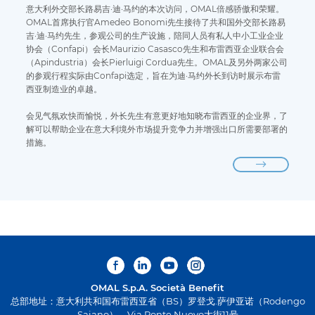
意大利外交部长路易吉·迪·马约的本次访问，OMAL倍感骄傲和荣耀。
OMAL首席执行官Amedeo Bonomi先生接待了共和国外交部长路易
吉·迪·马约先生，参观公司的生产设施，陪同人员有私人中小工业企业
协会（Confapi）会长Maurizio Casasco先生和布雷西亚企业联合会
（Apindustria）会长Pierluigi Cordua先生。OMAL及另外两家公司
的参观行程实际由Confapi选定，旨在为迪·马约外长到访时展示布雷
西亚制造业的卓越。
会见气氛欢快而愉悦，外长先生有意更好地知晓布雷西亚的企业界，了
解可以帮助企业在意大利境外市场提升竞争力并增强出口所需要部署的
措施。
OMAL S.p.A.
Società Benefit
总部地址：意大利共和国布雷西亚省（BS）罗登戈.萨伊亚诺（Rodengo
Saiano），Via Ponte Nuovo大街11号