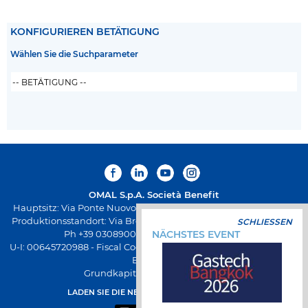
KONFIGURIEREN BETÄTIGUNG
Wählen Sie die Suchparameter
OMAL S.p.A.
Società Benefit
Hauptsitz: Via Ponte Nuovo 11, Rodengo Saiano (Brescia) Italien
Produktionsstandort: Via Brognolo 12, Passirano (Brescia) Italien
SCHLIESSEN
Ph +39 0308900145 Fax +39 0308900423
NÄCHSTES EVENT
U-I: 00645720988 - Fiscal Code: 01661640175 - REA-Registrierung
BS-258271
Grundkapital € 500.000,00 v.e.
LADEN SIE DIE NEUE OMAL-APP HERUNTER