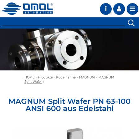
i
HOME
»
Produkte
»
Kugelhähne
»
MAGNUM
»
MAGNUM
Split Wafer
»
MAGNUM Split Wafer PN 63-100
ANSI 600 aus Edelstahl