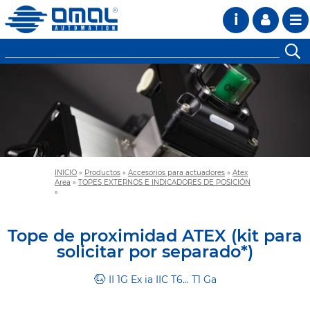
i
INICIO
»
Productos
»
Accesorios para actuadores
»
Atex
Area
»
TOPES EXTERNOS E INDICADORES DE POSICIÓN
»
Tope de proximidad ATEX (kit para
solicitar por separado*)
II 1G Ex ia IIC T6... T1 Ga