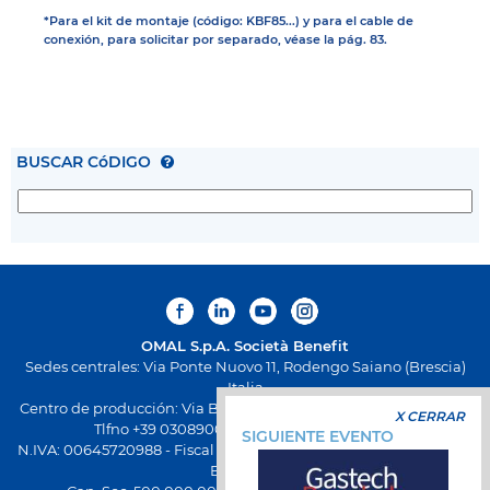
*Para el kit de montaje (código: KBF85...) y para el cable de
conexión, para solicitar por separado, véase la pág. 83.
BUSCAR CóDIGO
OMAL S.p.A.
Società Benefit
Sedes centrales: Via Ponte Nuovo 11, Rodengo Saiano (Brescia)
Italia
Centro de producción: Via Brognolo 12, Passirano (Brescia) Italia
X CERRAR
Tlfno +39 0308900145 Fax +39 0308900423
SIGUIENTE EVENTO
N.IVA: 00645720988 - Fiscal Code: 01661640175 - Inscripción REA
BS-258271