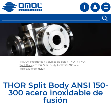
i
INICIO
»
Productos
»
Válvulas de bola
»
THOR
»
THOR
Split Body
»
THOR Split Body ANSI 150-300 acero
inoxidable de fusión
THOR Split Body ANSI 150-
300 acero inoxidable de
fusión