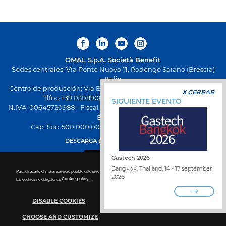
OMAL S.p.A.
Società Benefit
Sedes centrales: Via Ponte Nuovo 11, Rodengo Saiano (Brescia)
Italia
Centro de producción: Via Brognolo 12, Passirano (Brescia) Italia
X CERRAR
Tlfno +39 0308900145 Fax +39 0308900423
SIGUIENTE EVENTO
N.IVA: 00645720988 - Fiscal Code: 01661640175 - Inscripción REA
BS-258271
Cap. Soc. 500.000,00 € totalmente desembolsado
DESCARGA LA NUEVA APP OMAL
Gastech 2026
Bangkok, Thailand, 14 - 17 september
Para ofrecerte el mejor servicio posible este sitio utiliza las cookies. Para más detalles sobre la desactivación de
2026
las cookies no obligatorias
Cookie policy.
DISABLE COOKIES
TRABAJA CON NOSOTROS
ENCUENTRA DISTRIBUIDOR
CHOOSE AND CUSTOMIZE
PONTE EN CONTACTO CON NOSOTROS
WHISTLEBLOWING
POLÍTICA DE PRIVACIDAD