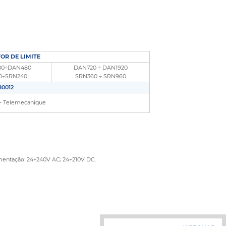
OR DE LIMITE
80÷DAN480
DAN720 ÷ DAN1920
0÷SRN240
SRN360 ÷ SRN960
80012
- Telemecanique
imentação: 24÷240V AC; 24÷210V DC.