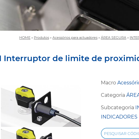
HOME
»
Produtos
»
Acessórios para actuadores
»
ÁREA SEGURA
»
INTE
 Interruptor de limite de proxim
Macro
Acessóri
Categoria
ÁRE
Subcategoria
I
INDICADORES 
PESQUISAR CÓDI