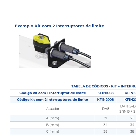
Exemplo Kit com 2 Interruptores de limite
TABELA DE CÓDIGOS - KIT + INTERR
Código kit com 1 Interruptor de limite
KFIN1008
KFIN10
Código kit com 2 Interruptores de limite
KFIN2008
KFIN2
DAN15÷D
Atuador
DA8
SRN15 ÷
A (mm)
71
71
B (mm)
34
34
C (mm)
38
38