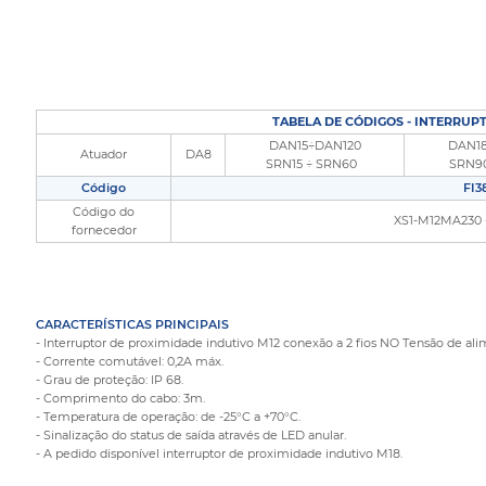
TABELA DE CÓDIGOS - INTERRUPT
DAN15÷DAN120
DAN1
Atuador
DA8
SRN15 ÷ SRN60
SRN9
Código
FI3
Código do
XS1-M12MA230 
fornecedor
CARACTERÍSTICAS PRINCIPAIS
- Interruptor de proximidade indutivo M12 conexão a 2 fios NO Tensão de al
- Corrente comutável: 0,2A máx.
- Grau de proteção: IP 68.
- Comprimento do cabo: 3m.
- Temperatura de operação: de -25°C a +70°C.
- Sinalização do status de saída através de LED anular.
- A pedido disponível interruptor de proximidade indutivo M18.