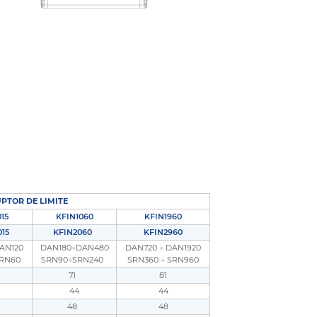
UPTOR DE LIMITE
15
KFIN1060
KFIN1960
015
KFIN2060
KFIN2960
AN120
DAN180÷DAN480
DAN720 ÷ DAN1920
 SRN60
SRN90÷SRN240
SRN360 ÷ SRN960
71
81
44
44
48
48