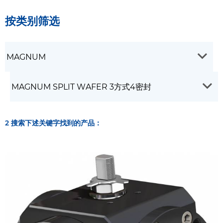
按类别筛选
2 搜索下述关键字找到的产品：