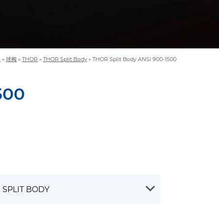
品
»
球阀
»
THOR
»
THOR Split Body
»
THOR Split Body ANSI 900-1500
500