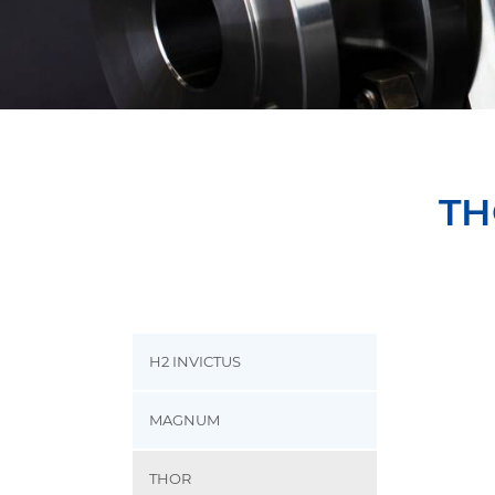
TH
H2 INVICTUS
MAGNUM
THOR