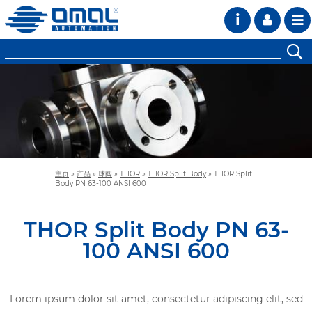
i
主页
»
产品
»
球阀
»
THOR
»
THOR Split Body
»
THOR Split
Body PN 63-100 ANSI 600
THOR Split Body PN 63-
100 ANSI 600
Lorem ipsum dolor sit amet, consectetur adipiscing elit, sed