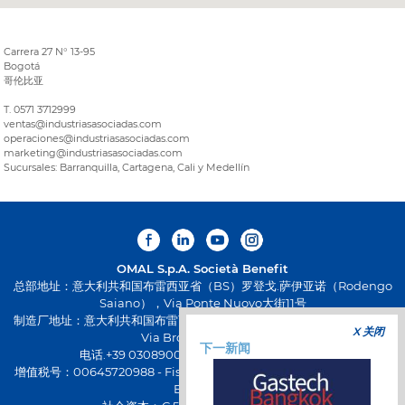
Carrera 27 N° 13-95
Bogotá
哥伦比亚
T. 0571 3712999
ventas@industriasasociadas.com
operaciones@industriasasociadas.com
marketing@industriasasociadas.com
Sucursales: Barranquilla, Cartagena, Cali y Medellín
OMAL S.p.A.
Società Benefit
总部地址：意大利共和国布雷西亚省（BS）罗登戈.萨伊亚诺（Rodengo
Saiano），Via Ponte Nuovo大街11号
制造厂地址：意大利共和国布雷西亚省（BS）帕西拉诺（Passirano），
X 关闭
Via Brognolo大街12号
下一新闻
电话.+39 0308900145 传真.+39 0308900423
增值税号：00645720988 - Fiscal Code: 01661640175 - 工商注册号：
BS-258271