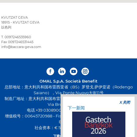
KVUTZAT GEVA
18915 - KVUTZAT GEVA
以色列
T. 0097246535960
Fax 0097246531445
info@baccara-geva.com
OMAL S.p.A.
Società Benefit
总部地址：意大利共和国布雷西亚省（BS）罗登戈.萨伊亚诺（Rodengo
Saiano），Via Ponte Nuovo大街11号
制造厂地址：意大利共和国布雷西亚省（BS）帕西拉诺（Passirano），
X 关闭
Via Brognolo大街12号
下一新闻
电话.+39 0308900145 传真.+39 0308900423
增值税号：00645720988 - Fiscal Code: 01661640175 - 工商注册号：
BS-258271
社会资本：€ 500,000.00 已全额缴纳
下载OMAL全新应用