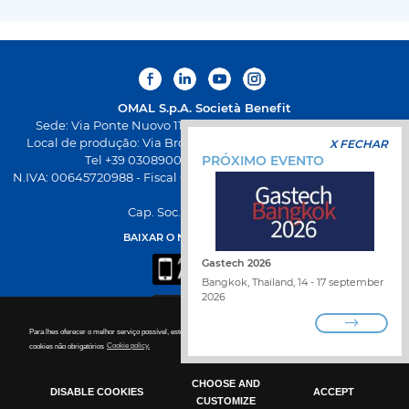
OMAL S.p.A.
Società Benefit
Sede: Via Ponte Nuovo 11, Rodengo Saiano (Brescia) Itália
Local de produção: Via Brognolo 12, Passirano (Brescia) Itália
X FECHAR
Tel +39 0308900145 Fax +39 0308900423
PRÓXIMO EVENTO
N.IVA: 00645720988 - Fiscal Code: 01661640175 - Iscrição REA BS-
258271
Cap. Soc. € 500.000,00 I.V
BAIXAR O NOVO APP DA OMAL
Gastech 2026
Bangkok, Thailand, 14 - 17 september
2026
Para lhes oferecer o melhor serviço possível, este site utiliza cookies. Para mais detalhes para desabilitar os
TRABALHE CONOSCO
cookies não obrigatórios
Cookie policy.
ENCONTRAR DISTRIBUIDOR
FALE CONOSCO
WHISTLEBLOWING
CHOOSE AND
POLÍTICA DE PRIVACIDADE
DISABLE COOKIES
ACCEPT
CUSTOMIZE