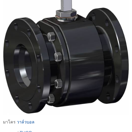
มาโคร
วาล์วบอล