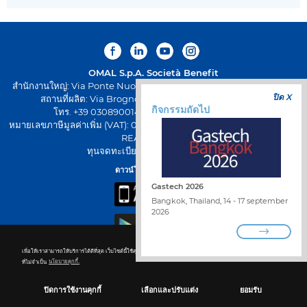
OMAL S.p.A.
Società Benefit
สำนักงานใหญ่: Via Ponte Nuovo 11, Rodengo Saiano (Brescia) Italy
ปิด X
สถานที่ผลิต: Via Brognolo 12, Passirano (Brescia) Italy
กิจกรรมถัดไป
โทร. +39 0308900145 โทรสาร +39 0308900423
หมายเลขภาษีมูลค่าเพิ่ม (VAT): 00645720988 - รหัสภาษี: 01661640175 -
REA BS-258271
ทุนจดทะเบียน: € 500.000,00 I.V
ดาวน์โหลดแอป OMAL
Gastech 2026
Bangkok, Thailand, 14 - 17 september
2026
เพื่อให้เราสามารถให้บริการได้ดีที่สุด เว็บไซต์นี้ใช้คุกกี้ สำหรับรายละเอียดเพิ่มเติมหรือหากต้องการปิดการใช้งานคุกกี้
ร่วมงานกับเรา
ที่ไม่จำเป็น
นโยบายคุกกี้.
ค้นหาผู้จัดจำหน่าย
ติดต่อเรา
WHISTLEBLOWING
นโยบายความเป็นส่วนตัว
ปิดการใช้งานคุกกี้
เลือกและปรับแต่ง
ยอมรับ