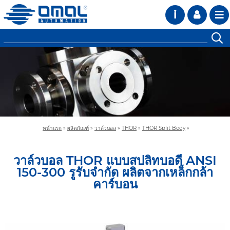
i
หน้าแรก
»
ผลิตภัณฑ์
»
วาล์วบอล
»
THOR
»
THOR Split Body
»
วาล์วบอล THOR แบบสปลิทบอดี ANSI
150-300 รูรับจำกัด ผลิตจากเหล็กกล้า
คาร์บอน