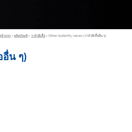
หน้าแรก
»
ผลิตภัณฑ์
»
วาล์วผีเสื้อ
»
Other butterfly valves (วาล์วผีเสื้ออื่น ๆ)
อื่น ๆ)