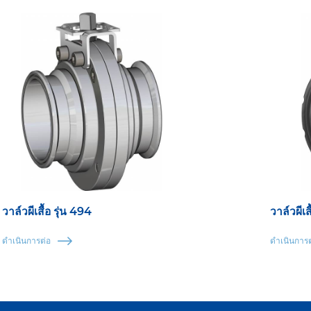
วาล์วผีเสื้อ รุ่น 494
วาล์วผีเส
ดำเนินการต่อ
ดำเนินการต