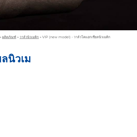
»
ผลิตภัณฑ์
»
วาล์วนิวเมติก
»
VIP (new model) - วาล์วโคแอกเซียลนิวเมติก
ลนิวเม