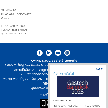
GUMNA 96
PL 43-426 - DEBOWIEC
Poland
T. 0048338579800
Fax 0048338579808
g.franiak@rectus.pl
OMAL S.p.A.
Società Benefit
สำนักงานใหญ่: Via Ponte Nuovo 11, Rodengo Saiano (Brescia) Italy
ปิด X
สถานที่ผลิต: Via Brognolo 12, Passirano (Brescia) Italy
กิจกรรมถัดไป
โทร. +39 0308900145 โทรสาร +39 0308900423
หมายเลขภาษีมูลค่าเพิ่ม (VAT): 00645720988 - รหัสภาษี: 01661640175 -
REA BS-258271
ทุนจดทะเบียน: € 500.000,00 I.V
ดาวน์โหลดแอป OMAL
Gastech 2026
Bangkok, Thailand, 14 - 17 september