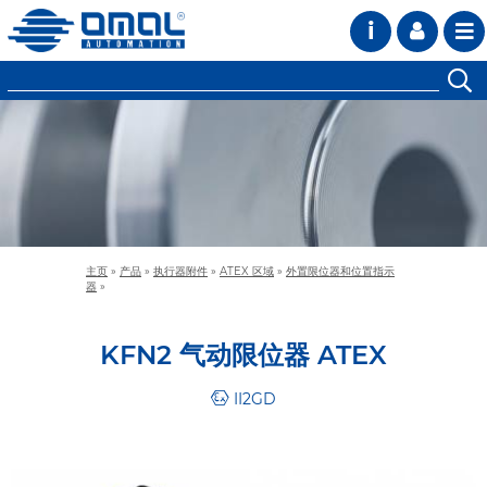
i
主页
»
产品
»
执行器附件
»
ATEX 区域
»
外置限位器和位置指示
器
»
KFN2 气动限位器 ATEX
II2GD