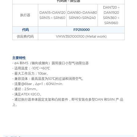
代码表 - 限位器
DAN720 ÷
DAN15÷DAN120
DAN180÷DAN480
DAN1920
执行器
SRN15 ÷ SRN60
SRN90÷SRN240
SRN360 ÷
SRN960
代码
FP210000
供应商代码
VMW3501000100 (Metal work)
主要特性
- ø4 和M5（轴向或侧向）圆筒接口小型气动限位器
- 适用温度：-10℃~+60℃
- 最大工作压力：10bar。
- 兼容流体：最高温度为50℃的过滤和润滑空气。
- 流量@6bar，Δp=1：60Nl/min.
- 通径：2.5mm。
- 满足ATEX II2GD。
- 通过执行器本体固定支架和凸轮套件，即可安装在多型DAN 和SRN 产 品
上。