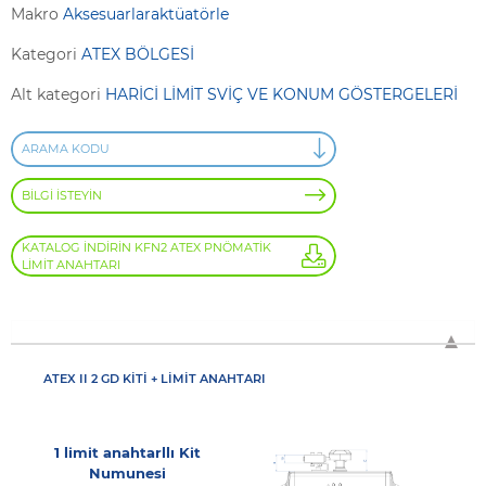
Makro
Aksesuarlaraktüatörle
Kategori
ATEX BÖLGESİ
Alt kategori
HARİCİ LİMİT SVİÇ VE KONUM GÖSTERGELERİ
ARAMA KODU
BİLGİ İSTEYİN
KATALOG İNDİRİN KFN2 ATEX PNÖMATİK
LİMİT ANAHTARI
ATEX II 2 GD KİTİ + LİMİT ANAHTARI
1 limit anahtarllı Kit
Numunesi