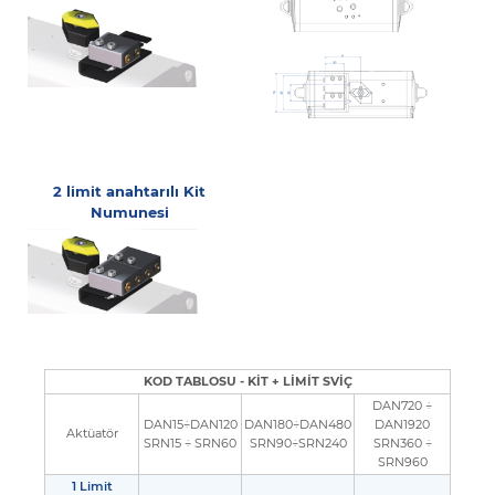
2 limit anahtarılı Kit
Numunesi
KOD TABLOSU - KİT + LİMİT SVİÇ
DAN720 ÷
DAN15÷DAN120
DAN180÷DAN480
DAN1920
Aktüatör
SRN15 ÷ SRN60
SRN90÷SRN240
SRN360 ÷
SRN960
1 Limit