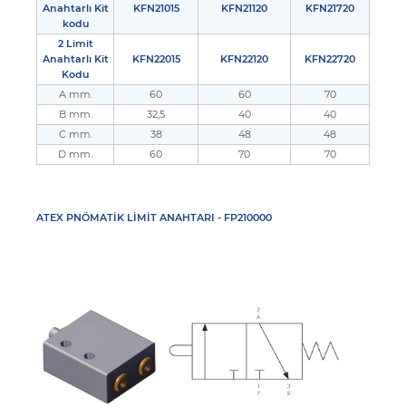
Anahtarlı Kit
KFN21015
KFN21120
KFN21720
kodu
2 Limit
Anahtarlı Kit
KFN22015
KFN22120
KFN22720
Kodu
A mm.
60
60
70
B mm.
32,5
40
40
C mm.
38
48
48
D mm.
60
70
70
ATEX PNÖMATİK LİMİT ANAHTARI - FP210000