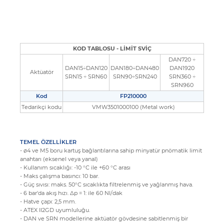
KOD TABLOSU - LİMİT SVİÇ
DAN720 ÷
DAN15÷DAN120
DAN180÷DAN480
DAN1920
Aktüatör
SRN15 ÷ SRN60
SRN90÷SRN240
SRN360 ÷
SRN960
Kod
FP210000
Tedarikçi kodu
VMW3501000100 (Metal work)
TEMEL ÖZELLİKLER
- ø4 ve M5 boru kartuş bağlantılarına sahip minyatür pnömatik limit
anahtarı (eksenel veya yanal)
- Kullanım sıcaklığı: -10 °C ile +60 °C arası
- Maks çalışma basıncı: 10 bar.
- Güç sıvısı: maks. 50°C sıcaklıkta filtrelenmiş ve yağlanmış hava.
- 6 bar'da akış hızı. Δp = 1: ile 60 Nl/dak
- Hatve çapı: 2,5 mm.
- ATEX II2GD uyumluluğu.
- DAN ve SRN modellerine aktüatör gövdesine sabitlenmiş bir