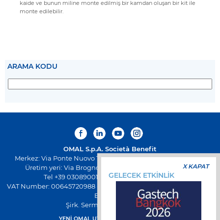
kaide ve bunun miline monte edilmiş bir kamdan oluşan bir kit ile
monte edilebilir.
ARAMA KODU
OMAL S.p.A.
Società Benefit
Merkez: Via Ponte Nuovo 11, Rodengo Saiano (Brescia) Italya
X KAPAT
Üretim yeri: Via Brognolo 12, Passirano (Brescia) Italya
GELECEK ETKİNLİK
Tel +39 0308900145 Faks +39 0308900423
VAT Number: 00645720988 - Fiscal Code: 01661640175 - Sicil REA
BS-258271
Şirk. Serm. € 500.000,00 I.V
YENİ OMAL UYGULAMASINI İNDİRİN