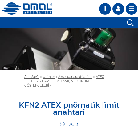
i
Ana Sayfa
»
Ürünler
»
Aksesuarlaraktüatörle
»
ATEX
BÖLGESİ
»
HARİCİ LİMİT SVİÇ VE KONUM
GÖSTERGELERİ
»
KFN2 ATEX pnömati̇k li̇mi̇t
anahtari
II2GD