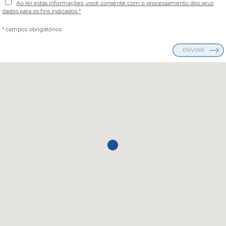
Ao ler estas informações, você consente com o processamento dos seus
dados para os fins indicados *
* campos obrigatórios
ENVIAR