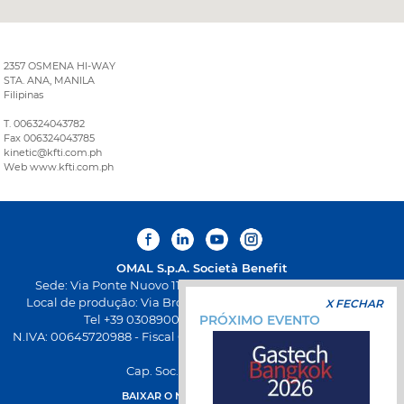
2357 OSMENA HI-WAY
STA. ANA, MANILA
Filipinas
T. 006324043782
Fax 006324043785
kinetic@kfti.com.ph
Web www.kfti.com.ph
OMAL S.p.A.
Società Benefit
Sede: Via Ponte Nuovo 11, Rodengo Saiano (Brescia) Itália
Local de produção: Via Brognolo 12, Passirano (Brescia) Itália
X FECHAR
PRÓXIMO EVENTO
Tel +39 0308900145 Fax +39 0308900423
N.IVA: 00645720988 - Fiscal Code: 01661640175 - Iscrição REA BS-
258271
Cap. Soc. € 500.000,00 I.V
BAIXAR O NOVO APP DA OMAL