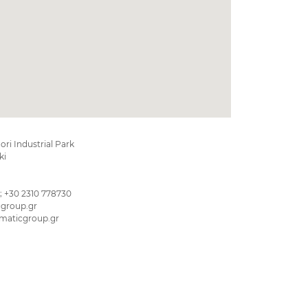
ori Industrial Park
ki
 ; +30 2310 778730
group.gr
aticgroup.gr