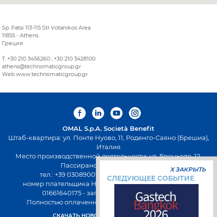
Sp. Patsi 113-115 Str Votanikos Area
11855 - Athens
Греция
T. +30 210 3456260 ; +30 210 3428100
athens@technomaticgroup.gr
Web www.technomaticgroup.gr
OMAL S.p.A.
Società Benefit
Штаб-квартира: ул. Понте Нуово, 11, Роденго-Саяно (Брешиа),
Италия
Место производственной деятельности: ул. Броньоло, 12,
Пассирано (Брешиа), Италия
X ЗАКРЫТЬ
тел.: +39 0308900145 факс: +39 0308900423
СЛЕДУЮЩЕЕ СОБЫТИЕ
номер плательщика НДС: 00645720988 - Fiscal Code:
01661640175 - запись в РЭАИП: BS-258271
Полностью оплаченный капитал 500 000,00 евро
СКАЧАТЬ НОВОЕ ПРИЛОЖЕНИЕ OMAL