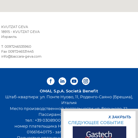
KVUTZAT GEVA
18915 - KVUTZAT GEVA
Израиль
T. 0097246535960
Fax 0097246531445
info@baccara-geva.com
OMAL S.p.A.
Società Benefit
Штаб-квартира: ул. Понте Нуово, 11, Роденго-Саяно (Брешиа),
Италия
Место производственной деятельности: ул. Броньоло, 12,
Пассирано (Брешиа), Италия
X ЗАКРЫТЬ
тел.: +39 0308900145 факс: +39 0308900423
СЛЕДУЮЩЕЕ СОБЫТИЕ
номер плательщика НДС: 00645720988 - Fiscal Code:
01661640175 - запись в РЭАИП: BS-258271
Полностью оплаченный капитал 500 000,00 евро