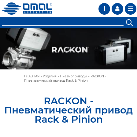
i
ГЛАВНАЯ
»
Изделия
»
Пневмоприводы
»
RACKON -
Пневматический привод Rack & Pinion
RACKON -
Пневматический привод
Rack & Pinion