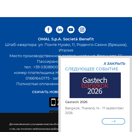
OMAL S.p.A.
Società Benefit
Штаб-квартира: ул. Понте Нуово, 11, Роденго-Саяно (Брешиа),
Италия
Место производственной деятельности: ул. Броньоло, 12,
Пассирано (Брешиа), Италия
X ЗАКРЫТЬ
тел.: +39 0308900145 факс: +39 0308900423
СЛЕДУЮЩЕЕ СОБЫТИЕ
номер плательщика НДС: 00645720988 - Fiscal Code:
01661640175 - запись в РЭАИП: BS-258271
Полностью оплаченный капитал 500 000,00 евро
СКАЧАТЬ НОВОЕ ПРИЛОЖЕНИЕ OMAL
Gastech 2026
Bangkok, Thailand, 14 - 17 september
2026
Для максимального улучшения качества обслуживания на сайте используются файлы cookie. Подробнее
РАБОТА С НАМИ
о том, как отключить необязательные файлы cookie
Cookie policy.