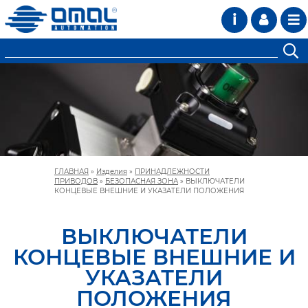
i
ГЛАВНАЯ
»
Изделия
»
ПРИНАДЛЕЖНОСТИ
ПРИВОДОВ
»
БЕЗОПАСНАЯ ЗОНА
»
ВЫКЛЮЧАТЕЛИ
КОНЦЕВЫЕ ВНЕШНИЕ И УКАЗАТЕЛИ ПОЛОЖЕНИЯ
ВЫКЛЮЧАТЕЛИ
КОНЦЕВЫЕ ВНЕШНИЕ И
УКАЗАТЕЛИ
ПОЛОЖЕНИЯ