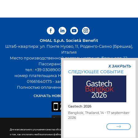
OMAL S.p.A.
Società Benefit
Штаб-квартира: ул. Понте Нуово, 11, Роденго-Саяно (Брешиа),
Италия
Место производственной деятельности: ул. Броньоло, 12,
Пассирано (Брешиа), Италия
X ЗАКРЫТЬ
тел.: +39 0308900145 факс: +39 0308900423
СЛЕДУЮЩЕЕ СОБЫТИЕ
номер плательщика НДС: 00645720988 - Fiscal Code:
01661640175 - запись в РЭАИП: BS-258271
Полностью оплаченный капитал 500 000,00 евро
СКАЧАТЬ НОВОЕ ПРИЛОЖЕНИЕ OMAL
Gastech 2026
Bangkok, Thailand, 14 - 17 september
2026
Для максимального улучшения качества обслуживания на сайте используются файлы cookie. Подробнее
РАБОТА С НАМИ
о том, как отключить необязательные файлы cookie
Cookie policy.
НАЙТИ ДИСТРИБЬЮТОРА