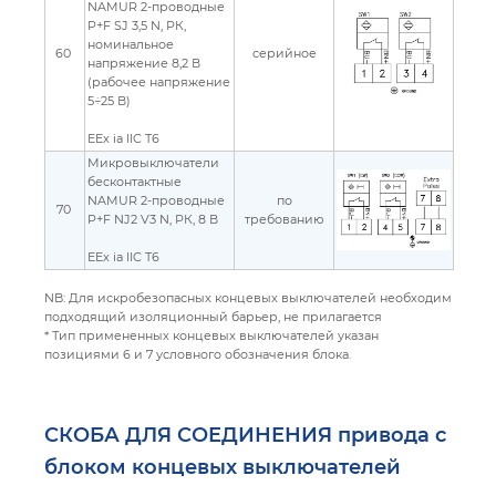
NAMUR 2-проводные
P+F SJ 3,5 N, РК,
номинальное
60
серийное
напряжение 8,2 В
(рабочее напряжение
5÷25 В)
EEx ia IIC T6
Микровыключатели
бесконтактные
NAMUR 2-проводные
по
70
P+F NJ2 V3 N, РК, 8 В
требованию
EEx ia IIC T6
NB: Для искробезопасных концевых выключателей необходим
подходящий изоляционный барьер, не прилагается
* Тип примененных концевых выключателей указан
позициями 6 и 7 условного обозначения блока.
СКОБА ДЛЯ СОЕДИНЕНИЯ привода с
блоком концевых выключателей