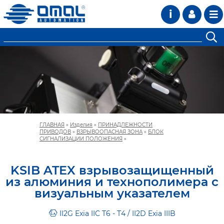
i
ГЛАВНАЯ
»
Изделия
»
ПРИНАДЛЕЖНОСТИ
ПРИВОДОВ
»
ВЗРЫВООПАСНАЯ ЗОНА
»
БЛОК
СИГНАЛИЗАЦИИ ПОЛОЖЕНИЯ
»
KSIB ATEX взрывозащищенный
из алюминия и технополимера с
визуальным указателем
II2G Exia IIC T6 - T4 / II2D Exia IIIB