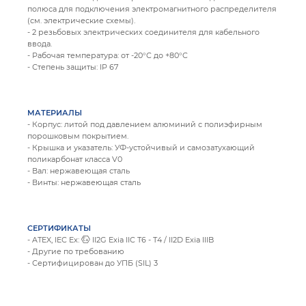
полюса для подключения электромагнитного распределителя
(см. электрические схемы).
- 2 резьбовых электрических соединителя для кабельного
ввода.
- Рабочая температура: от -20°C до +80°C
- Степень защиты: IP 67
МАТЕРИАЛЫ
- Корпус: литой под давлением алюминий с полиэфирным
порошковым покрытием.
- Крышка и указатель: УФ-устойчивый и самозатухающий
поликарбонат класса V0
- Вал: нержавеющая сталь
- Винты: нержавеющая сталь
СЕРТИФИКАТЫ
- ATEX, IEC Ex:
II2G Exia IIC T6 - T4 / II2D Exia IIIB
- Другие по требованию
- Сертифицирован до УПБ (SIL) 3