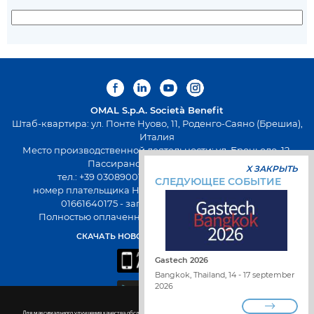
OMAL S.p.A.
Società Benefit
Штаб-квартира: ул. Понте Нуово, 11, Роденго-Саяно (Брешиа),
Италия
Место производственной деятельности: ул. Броньоло, 12,
Пассирано (Брешиа), Италия
X ЗАКРЫТЬ
тел.: +39 0308900145 факс: +39 0308900423
СЛЕДУЮЩЕЕ СОБЫТИЕ
номер плательщика НДС: 00645720988 - Fiscal Code:
01661640175 - запись в РЭАИП: BS-258271
Полностью оплаченный капитал 500 000,00 евро
СКАЧАТЬ НОВОЕ ПРИЛОЖЕНИЕ OMAL
Gastech 2026
Bangkok, Thailand, 14 - 17 september
2026
Для максимального улучшения качества обслуживания на сайте используются файлы cookie. Подробнее