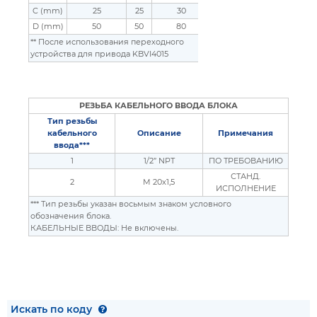
C (mm)
25
25
30
30
D (mm)
50
50
80
80
** После использования переходного
устройства для привода KBVI4015
РЕЗЬБА КАБЕЛЬНОГО ВВОДА БЛОКА
Тип резьбы
кабельного
Описание
Примечания
ввода***
1
1/2” NPT
ПО ТРЕБОВАНИЮ
СТАНД.
2
M 20x1,5
ИСПОЛНЕНИЕ
*** Тип резьбы указан восьмым знаком условного
обозначения блока.
КАБЕЛЬНЫЕ ВВОДЫ: Не включены.
Искать по коду