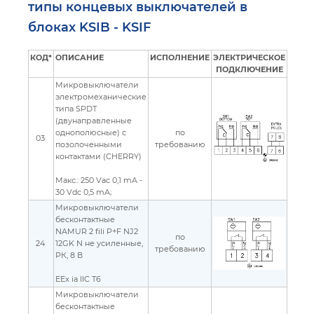
типы концевых выключателей в
блоках KSIB - KSIF
КОД*
ОПИСАНИЕ
ИСПОЛНЕНИЕ
ЭЛЕКТРИЧЕСКОЕ
ПОДКЛЮЧЕНИЕ
Микровыключатели
электромеханические
типа SPDT
(двунаправленные
однополюсные) с
по
03
позолоченными
требованию
контактами (CHERRY)
Макс.: 250 Vac 0,1 mA -
30 Vdc 0,5 mA;
Микровыключатели
бесконтактные
NAMUR 2 fili P+F NJ2
по
24
12GK N не усиленные,
требованию
РК, 8 В
EEx ia IIC T6
Микровыключатели
бесконтактные