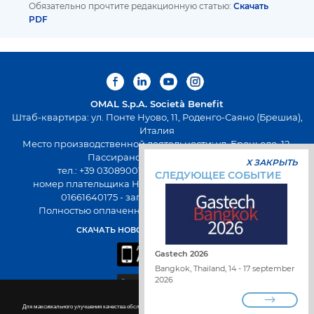
Обязательно прочтите редакционную статью:
Скачать
PDF
OMAL S.p.A.
Società Benefit
Штаб-квартира: ул. Понте Нуово, 11, Роденго-Саяно (Брешиа),
Италия
Место производственной деятельности: ул. Броньоло, 12,
Пассирано (Брешиа), Италия
X ЗАКРЫТЬ
тел.: +39 0308900145 факс: +39 0308900423
СЛЕДУЮЩЕЕ СОБЫТИЕ
номер плательщика НДС: 00645720988 - Fiscal Code:
01661640175 - запись в РЭАИП: BS-258271
Полностью оплаченный капитал 500 000,00 евро
СКАЧАТЬ НОВОЕ ПРИЛОЖЕНИЕ OMAL
Gastech 2026
Bangkok, Thailand, 14 - 17 september
2026
Для максимального улучшения качества обслуживания на сайте используются файлы cookie. Подробнее