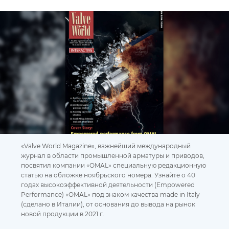
«Valve World Magazine», важнейший международный
журнал в области промышленной арматуры и приводов,
посвятил компании «OMAL» специальную редакционную
статью на обложке ноябрьского номера. Узнайте о 40
годах высокоэффективной деятельности (Empowered
Performance) «OMAL» под знаком качества made in Italy
(сделано в Италии), от основания до вывода на рынок
новой продукции в 2021 г.