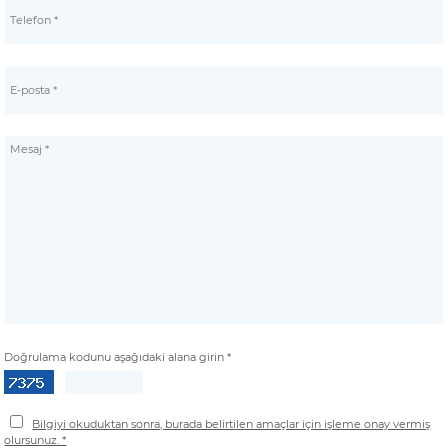
Doğrulama kodunu aşağıdaki alana girin *
Bilgiyi okuduktan sonra, burada belirtilen amaçlar için işleme onay vermiş
olursunuz. *