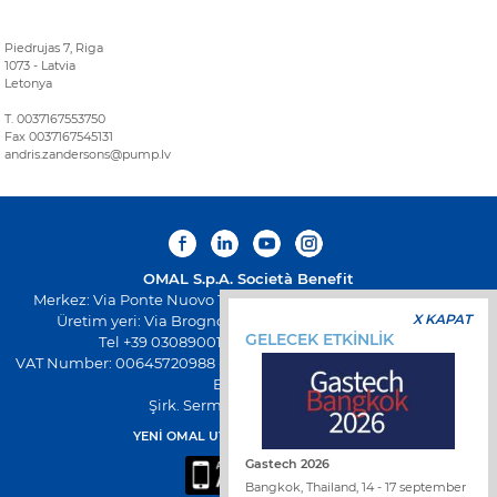
Piedrujas 7, Riga
1073 - Latvia
Letonya
T. 0037167553750
Fax 0037167545131
andris.zandersons@pump.lv
OMAL S.p.A.
Società Benefit
Merkez: Via Ponte Nuovo 11, Rodengo Saiano (Brescia) Italya
X KAPAT
Üretim yeri: Via Brognolo 12, Passirano (Brescia) Italya
GELECEK ETKİNLİK
Tel +39 0308900145 Faks +39 0308900423
VAT Number: 00645720988 - Fiscal Code: 01661640175 - Sicil REA
BS-258271
Şirk. Serm. € 500.000,00 I.V
YENİ OMAL UYGULAMASINI İNDİRİN
Gastech 2026
Bangkok, Thailand, 14 - 17 september