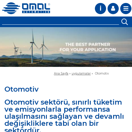
i
Ana Sayfa
»
uygulamalar
»
Otomotiv
Otomotiv
Otomotiv sektörü, sınırlı tüketim
ve emisyonlarla performansa
ulaşılmasını sağlayan ve devamlı
değişikliklere tabi olan bir
sektördür.