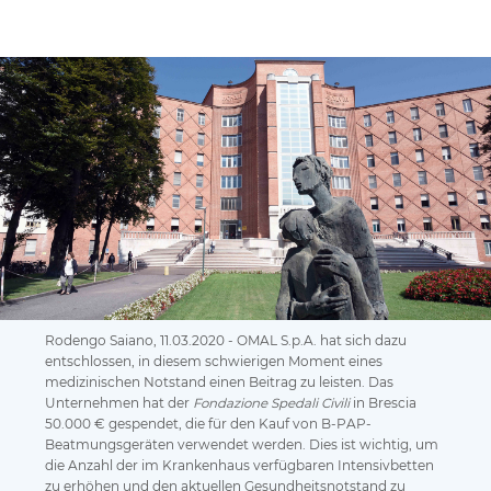
Rodengo Saiano, 11.03.2020 - OMAL S.p.A. hat sich dazu
entschlossen, in diesem schwierigen Moment eines
medizinischen Notstand einen Beitrag zu leisten. Das
Unternehmen hat der
Fondazione Spedali Civili
in Brescia
50.000 € gespendet, die für den Kauf von B-PAP-
Beatmungsgeräten verwendet werden. Dies ist wichtig, um
die Anzahl der im Krankenhaus verfügbaren Intensivbetten
zu erhöhen und den aktuellen Gesundheitsnotstand zu