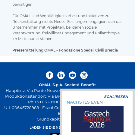
bewältigen.
Für OMAL sind Wohltätigkeitsarbeit und Initiativen zur
Rückerstattung nichts Neues. Seit langem engagiert sich das
Unternehmen mit Projekten, bei denen soziale
Verantwortung, freiwilliges Engagement und Philanthropie
im Mittelpunkt stehen.
Pressemitteilung OMAL - Fondazione Spedali Civili Brescia
OMAL S.p.A.
Società Benefit
Hauptsitz: Via Ponte Nuovo 11, Rodengo Saiano (Brescia) Italien
Produktionsstandort: Via Brognolo 12, Passirano (Brescia) Italien
SCHLIESSEN
Ph +39 0308900145 Fax +39 0308900423
NÄCHSTES EVENT
U-I: 00645720988 - Fiscal Code: 01661640175 - REA-Registrierung
BS-258271
Grundkapital € 500.000,00 v.e.
LADEN SIE DIE NEUE OMAL-APP HERUNTER