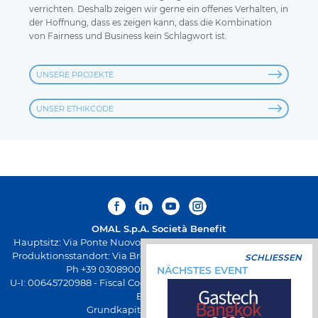
verrichten. Deshalb zeigen wir gerne ein offenes Verhalten, in
der Hoffnung, dass es zeigen kann, dass die Kombination
von Fairness und Business kein Schlagwort ist.
UNSERE PROJEKTE
UNSER ETHIKCODE
OMAL S.p.A.
Società Benefit
Hauptsitz: Via Ponte Nuovo 11, Rodengo Saiano (Brescia) Italien
Produktionsstandort: Via Brognolo 12, Passirano (Brescia) Italien
SCHLIESSEN
Ph +39 0308900145 Fax +39 0308900423
NÄCHSTES EVENT
U-I: 00645720988 - Fiscal Code: 01661640175 - REA-Registrierung
BS-258271
Grundkapital € 500.000,00 v.e.