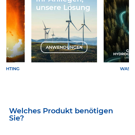
unsere Lösung
ANWENDUNGEN
EFIGHTING
WASSE
Welches Produkt benötigen
Sie?