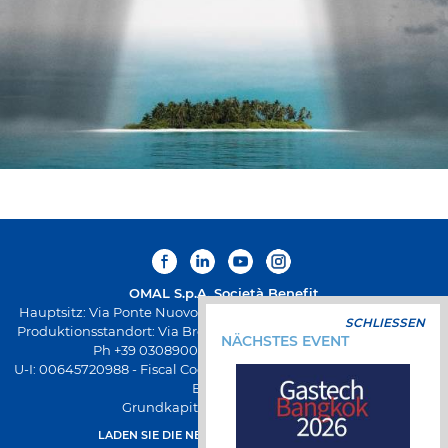
OMAL S.p.A.
Società Benefit
Hauptsitz: Via Ponte Nuovo 11, Rodengo Saiano (Brescia) Italien
SCHLIESSEN
Produktionsstandort: Via Brognolo 12, Passirano (Brescia) Italien
NÄCHSTES EVENT
Ph +39 0308900145 Fax +39 0308900423
U-I: 00645720988 - Fiscal Code: 01661640175 - REA-Registrierung
BS-258271
Grundkapital € 500.000,00 v.e.
LADEN SIE DIE NEUE OMAL-APP HERUNTER