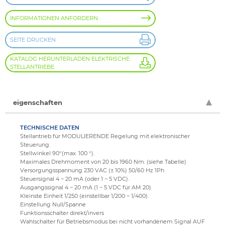
INFORMATIONEN ANFORDERN
SEITE DRUCKEN
KATALOG HERUNTERLADEN ELEKTRISCHE
STELLANTRIEBE
eigenschaften
TECHNISCHE DATEN
Stellantrieb für MODULIERENDE Regelung mit elektronischer
Steuerung.
Stellwinkel 90°(max. 100 °).
Maximales Drehmoment von 20 bis 1960 Nm. (siehe Tabelle)
Versorgungsspannung 230 VAC (± 10%) 50/60 Hz 1Ph
Steuersignal 4 ~ 20 mA (oder 1 ~ 5 VDC).
Ausgangssignal 4 ~ 20 mA (1 ~ 5 VDC für AM 20).
Kleinste Einheit 1/250 (einstellbar 1/200 ~ 1/400).
Einstellung Null/Spanne
Funktionsschalter direkt/invers
Wahlschalter für Betriebsmodus bei nicht vorhandenem Signal AUF