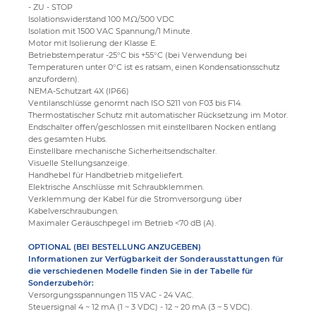
- ZU - STOP
Isolationswiderstand 100 MΩ/500 VDC
Isolation mit 1500 VAC Spannung/1 Minute.
Motor mit Isolierung der Klasse E.
Betriebstemperatur -25°C bis +55°C (bei Verwendung bei
Temperaturen unter 0°C ist es ratsam, einen Kondensationsschutz
anzufordern).
NEMA-Schutzart 4X (IP66)
Ventilanschlüsse genormt nach ISO 5211 von F03 bis F14.
Thermostatischer Schutz mit automatischer Rücksetzung im Motor.
Endschalter offen/geschlossen mit einstellbaren Nocken entlang
des gesamten Hubs.
Einstellbare mechanische Sicherheitsendschalter.
Visuelle Stellungsanzeige.
Handhebel für Handbetrieb mitgeliefert.
Elektrische Anschlüsse mit Schraubklemmen.
Verklemmung der Kabel für die Stromversorgung über
Kabelverschraubungen.
Maximaler Geräuschpegel im Betrieb <70 dB (A).
OPTIONAL
(BEI BESTELLUNG ANZUGEBEN)
Informationen zur Verfügbarkeit der Sonderausstattungen für
die verschiedenen Modelle finden Sie in der Tabelle für
Sonderzubehör:
Versorgungsspannungen 115 VAC - 24 VAC.
Steuersignal 4 ~ 12 mA (1 ~ 3 VDC) - 12 ~ 20 mA (3 ~ 5 VDC).