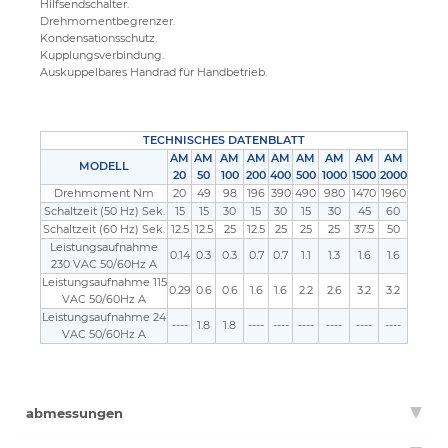
Hilfsendschalter.
Drehmomentbegrenzer.
Kondensationsschutz.
Kupplungsverbindung.
Auskuppelbares Handrad für Handbetrieb.
TECHNISCHES DATENBLATT
AM
AM
AM
AM
AM
AM
AM
AM
AM
MODELL
20
50
100
200
400
500
1000
1500
2000
Drehmoment Nm
20
49
98
196
390
490
980
1470
1960
Schaltzeit (50 Hz) Sek.
15
15
30
15
30
15
30
45
60
Schaltzeit (60 Hz) Sek.
12.5
12.5
25
12.5
25
25
25
37.5
50
Leistungsaufnahme
0.14
0.3
0.3
0.7
0.7
1.1
1.3
1.6
1.6
230 VAC 50/60Hz A
Leistungsaufnahme 115
0.29
0.6
0.6
1.6
1.6
2.2
2.6
3.2
3.2
VAC 50/60Hz A
Leistungsaufnahme 24
----
1.8
1.8
----
----
----
----
----
----
VAC 50/60Hz A
abmessungen