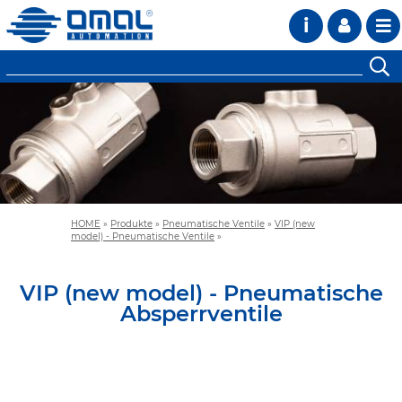
i
HOME
»
Produkte
»
Pneumatische Ventile
»
VIP (new
model) - Pneumatische Ventile
»
VIP (new model) - Pneumatische
Absperrventile