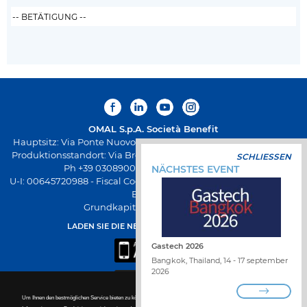
OMAL S.p.A.
Società Benefit
Hauptsitz: Via Ponte Nuovo 11, Rodengo Saiano (Brescia) Italien
Produktionsstandort: Via Brognolo 12, Passirano (Brescia) Italien
SCHLIESSEN
Ph +39 0308900145 Fax +39 0308900423
NÄCHSTES EVENT
U-I: 00645720988 - Fiscal Code: 01661640175 - REA-Registrierung
BS-258271
Grundkapital € 500.000,00 v.e.
LADEN SIE DIE NEUE OMAL-APP HERUNTER
Gastech 2026
Bangkok, Thailand, 14 - 17 september
2026
Um Ihnen den bestmöglichen Service bieten zu können, verwendet diese Website Cookies. Für nähere