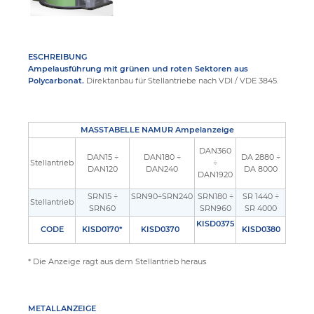
ESCHREIBUNG
Ampelausführung mit grünen und roten Sektoren aus
Polycarbonat.
Direktanbau für Stellantriebe nach VDI / VDE 3845.
MASSTABELLE NAMUR Ampelanzeige
DAN360
DAN15 ÷
DAN180 ÷
DA 2880 ÷
Stellantrieb
÷
DAN120
DAN240
DA 8000
DAN1920
SRN15 ÷
SRN90÷SRN240
SRN180 ÷
SR 1440 ÷
Stellantrieb
SRN60
SRN960
SR 4000
KISD0375
CODE
KISD0170
*
KISD0370
KISD0380
* Die Anzeige ragt aus dem Stellantrieb heraus
METALLANZEIGE