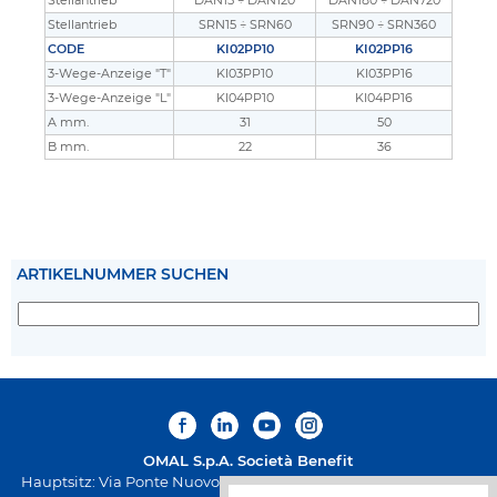
Stellantrieb
DAN15 ÷ DAN120
DAN180 ÷ DAN720
Stellantrieb
SRN15 ÷ SRN60
SRN90 ÷ SRN360
CODE
KI02PP10
KI02PP16
3-Wege-Anzeige "T"
KI03PP10
KI03PP16
3-Wege-Anzeige "L"
KI04PP10
KI04PP16
A mm.
31
50
B mm.
22
36
ARTIKELNUMMER SUCHEN
OMAL S.p.A.
Società Benefit
Hauptsitz: Via Ponte Nuovo 11, Rodengo Saiano (Brescia) Italien