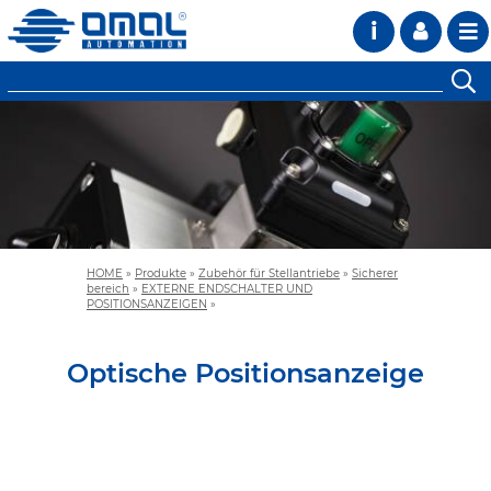
i
HOME
»
Produkte
»
Zubehör für Stellantriebe
»
Sicherer
bereich
»
EXTERNE ENDSCHALTER UND
POSITIONSANZEIGEN
»
Optische Positionsanzeige