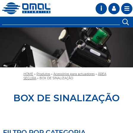
i
HOME
»
Produtos
»
Acessórios para actuadores
»
ÁREA
SEGURA
»
BOX DE SINALIZAÇÃO
BOX DE SINALIZAÇÃO
FILTRO POR CATEGORIA