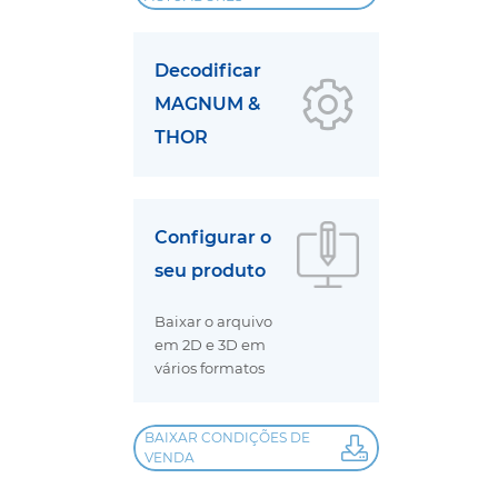
Decodificar
MAGNUM &
THOR
Configurar o
seu produto
Baixar o arquivo
em 2D e 3D em
vários formatos
BAIXAR CONDIÇÕES DE
VENDA