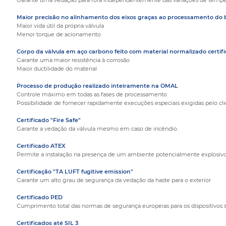
Garante uma vedação para fora independentemente das variações de temperatu
Maior precisão no alinhamento dos eixos graças ao processamento do
Maior vida útil da própria válvula
Menor torque de acionamento
Corpo da válvula em aço carbono feito com material normalizado cert
Garante uma maior resistência à corrosão
Maior ductilidade do material
Processo de produção realizado inteiramente na OMAL
Controle máximo em todas as fases de processamento
Possibilidade de fornecer rapidamente execuções especiais exigidas pelo cl
Certificado "Fire Safe"
Garante a vedação da válvula mesmo em caso de incêndio.
Certificado ATEX
Permite a instalação na presença de um ambiente potencialmente explosivo
Certificação "TA LUFT fugitive emission"
Garante um alto grau de segurança da vedação da haste para o exterior
Certificado PED
Cumprimento total das normas de segurança europeias para os dispositivos 
Certificados até SIL 3