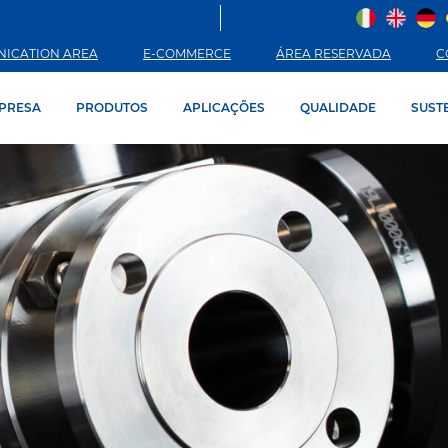
ICATION AREA
E-COMMERCE
ÁREA RESERVADA
C
PRESA
PRODUTOS
APLICAÇÕES
QUALIDADE
SUST