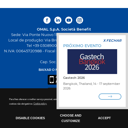
OMAL S.p.A.
Società Benefit
Sede: Via Ponte Nuovo 11, Rodengo Saiano (Brescia) Itália
Local de produção: Via Brognolo 12, Passirano (Brescia) Itália
X FECHAR
Tel +39 0308900145 Fax +39 0308900423
PRÓXIMO EVENTO
N.IVA: 00645720988 - Fiscal Code: 01661640175 - Iscrição REA BS-
258271
Cap. Soc. € 500.000,00 I.V
BAIXAR O NOVO APP DA OMAL
Gastech 2026
Bangkok, Thailand, 14 - 17 september
2026
Para lhes oferecer o melhor serviço possível, este site utiliza cookies. Para mais detalhes para desabilitar os
TRABALHE CONOSCO
cookies não obrigatórios
Cookie policy.
ENCONTRAR DISTRIBUIDOR
FALE CONOSCO
WHISTLEBLOWING
CHOOSE AND
POLÍTICA DE PRIVACIDADE
DISABLE COOKIES
ACCEPT
CUSTOMIZE