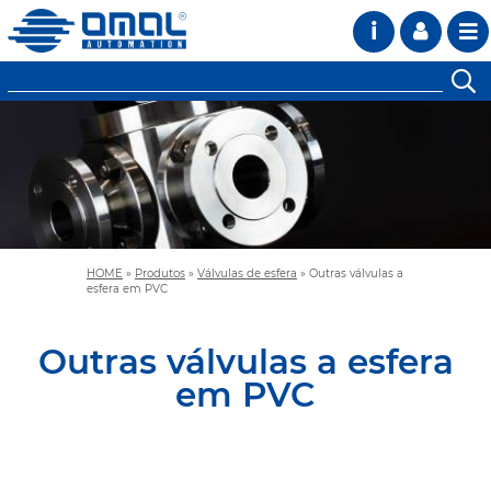
i
HOME
»
Produtos
»
Válvulas de esfera
»
Outras válvulas a
esfera em PVC
Outras válvulas a esfera
em PVC