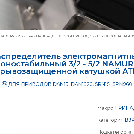
ЛАВНАЯ
»
Изделия
»
ПРИНАДЛЕЖНОСТИ ПРИВОДОВ
»
ВЗРЫВООПАСНАЯ З
аспределитель электромагнитн
оностабильный 3/2 - 5/2 NAMUR
зрывозащищенной катушкой AT
ДЛЯ ПРИВОДОВ DAN15÷DAN1920, SRN15÷SRN960
Макро
ПРИНА
Категория
ВЗ
Подкатегори