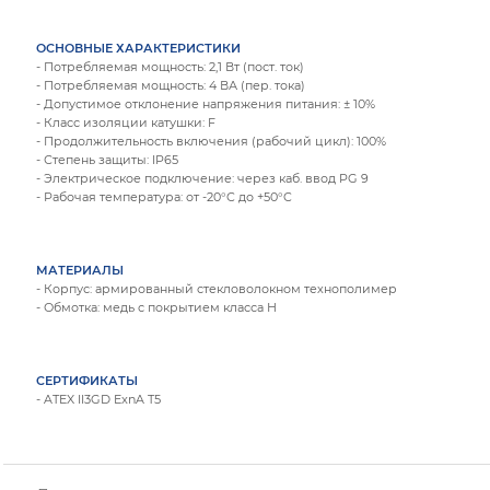
ОСНОВНЫЕ ХАРАКТЕРИСТИКИ
- Потребляемая мощность: 2,1 Вт (пост. ток)
- Потребляемая мощность: 4 ВА (пер. тока)
- Допустимое отклонение напряжения питания: ± 10%
- Класс изоляции катушки: F
- Продолжительность включения (рабочий цикл): 100%
- Степень защиты: IP65
- Электрическое подключение: через каб. ввод PG 9
- Рабочая температура: от -20°C до +50°C
МАТЕРИАЛЫ
- Корпус: армированный стекловолокном технополимер
- Обмотка: медь с покрытием класса Н
СЕРТИФИКАТЫ
- ATEX II3GD ExnA T5