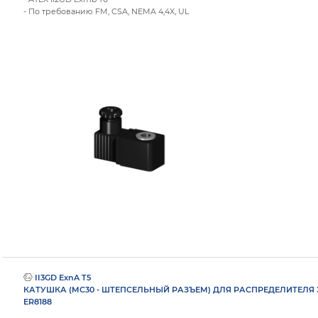
- По требованию FM, CSA, NEMA 4,4X, UL
II3GD ExnA T5
КАТУШКА (MC30 - ШТЕПСЕЛЬНЫЙ РАЗЪЕМ) ДЛЯ РАСПРЕДЕЛИТЕЛ
ER8188