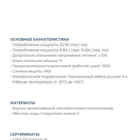
ОСНОВНЫЕ ХАРАКТЕРИСТИКИ
- Потребляемая мощность: 3,2 Вт (пост. ток)
- Потребляемая мощность: 6 ВА ( макс. 15 ВА) (пер. ток)
- Допустимое отклонение напряжения питания: ± 10%
- Класс изоляции катушки: H
- Продолжительность включения (рабочий цикл): 100%
- Степень защиты: IP65
- Электрическое подключение: Трехжильный кабель длиной 3 м
- Рабочая температура: от -20°C до +40°C
МАТЕРИАЛЫ
- Корпус: армированный стекловолокном технополимер
- Обмотка: медь с покрытием класса Н
СЕРТИФИКАТЫ
- ATEX II2GD Exmb T6