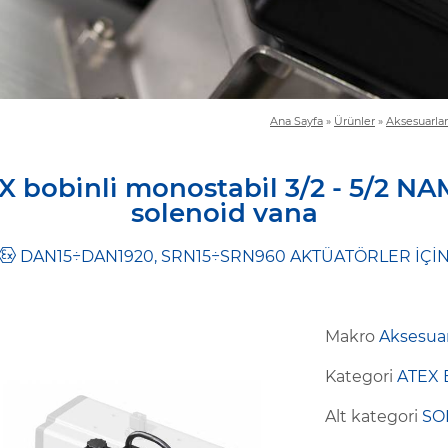
Ana Sayfa
»
Ürünler
»
Aksesuarlar
 bobi̇nli̇ monostabi̇l 3/2 - 5/2 
solenoi̇d vana
DAN15÷DAN1920, SRN15÷SRN960 AKTÜATÖRLER İÇİ
Makro
Aksesuar
Kategori
ATEX 
Alt kategori
SO