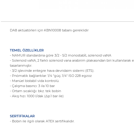
DA8 aktüatörleri için KBN10008 tabanı gereklidir
TEMEL ÖZELLİKLER
- NAMUR standardına göre 3/2 - 5/2 monostabİL solenoid vaNA
- Solenoid vaNA, 2 farklı solenoid vana arabirim plakasından biri kullanılarak 
tasarlanmıştır.
- 3/2 işlevinde entegre hava devridaim sistemi (ETS).
- Pnömatik bağlantılar: 1/4 "güç; 1/4" ISO 228 egzoz
- Manüel bistabil vida kontrolü.
- Çalışma basıncı: 3 ila 10 bar
- Ortam sıcaklığı: bkz. tek bobin
- Akış hızı: 1000 l/dak (Δp.1 bar ile)
SERTİFİKALAR
- Bobin ile ilgili olarak ATEX sertifikalıdır.