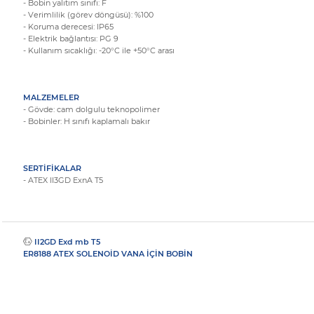
- Bobin yalıtım sınıfı: F
- Verimlilik (görev döngüsü): %100
- Koruma derecesi: IP65
- Elektrik bağlantısı: PG 9
- Kullanım sıcaklığı: -20°C ile +50°C arası
MALZEMELER
- Gövde: cam dolgulu teknopolimer
- Bobinler: H sınıfı kaplamalı bakır
SERTİFİKALAR
- ATEX II3GD ExnA T5
II2GD Exd mb T5
ER8188 ATEX SOLENOİD VANA İÇİN BOBİN