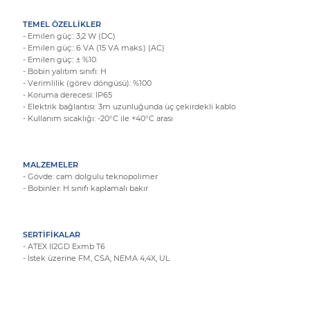
TEMEL ÖZELLİKLER
- Emilen güç:: 3,2 W (DC)
- Emilen güç:: 6 VA (15 VA maks.) (AC)
- Emilen güç:: ± %10.
- Bobin yalıtım sınıfı: H
- Verimlilik (görev döngüsü): %100
- Koruma derecesi: IP65
- Elektrik bağlantısı: 3m uzunluğunda üç çekirdekli kablo
- Kullanım sıcaklığı: -20°C ile +40°C arası
MALZEMELER
- Gövde: cam dolgulu teknopolimer
- Bobinler: H sınıfı kaplamalı bakır
SERTİFİKALAR
- ATEX II2GD Exmb T6
- İstek üzerine FM, CSA, NEMA 4,4X, UL