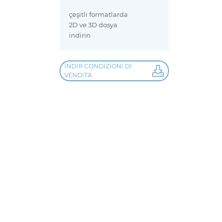
çeşitli formatlarda
2D ve 3D dosya
indirin
İNDIR CONDIZIONI DI
VENDITA