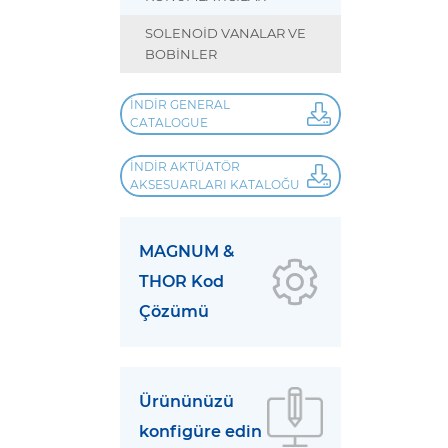
SOLENOİD VANALAR VE
BOBİNLER
İNDIR GENERAL
CATALOGUE
İNDIR AKTÜATÖR
AKSESUARLARI KATALOĞU
MAGNUM &
THOR Kod
Çözümü
Ürününüzü
konfigüre edin