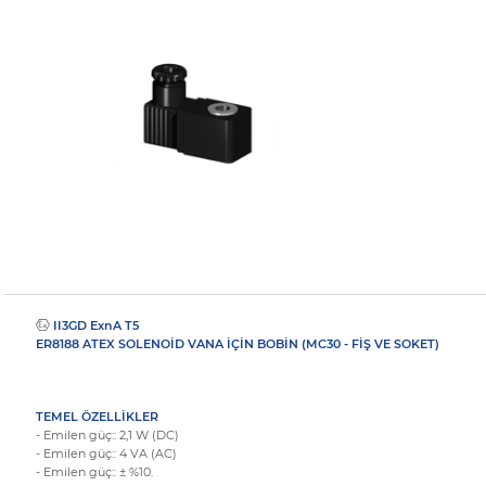
II3GD ExnA T5
ER8188 ATEX SOLENOİD VANA İÇİN BOBİN (MC30 - FİŞ VE SOKET)
TEMEL ÖZELLİKLER
- Emilen güç:: 2,1 W (DC)
- Emilen güç:: 4 VA (AC)
- Emilen güç:: ± %10.