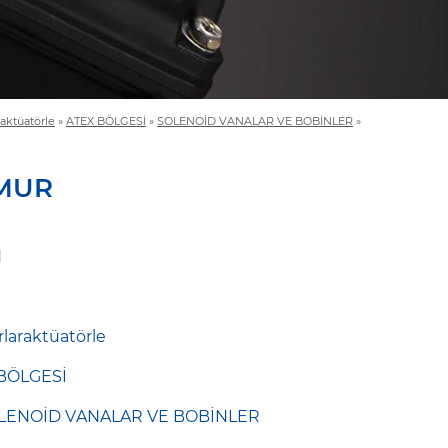
aktüatörle
»
ATEX BÖLGESİ
»
SOLENOİD VANALAR VE BOBİNLER
»
NAMUR
N
laraktüatörle
BÖLGESİ
LENOİD VANALAR VE BOBİNLER