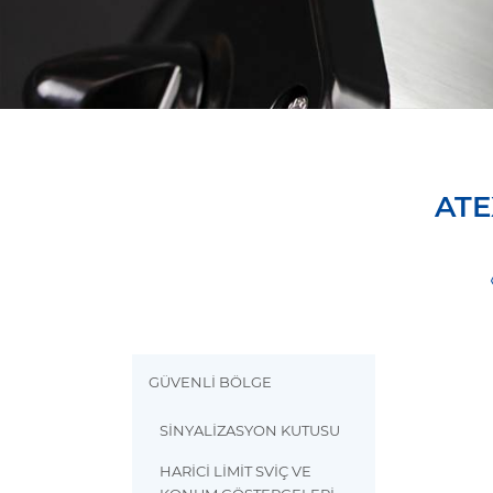
ATEX
GÜVENLİ BÖLGE
SİNYALİZASYON KUTUSU
HARİCİ LİMİT SVİÇ VE