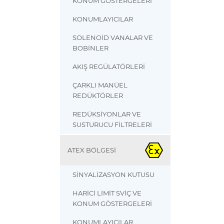
KONUM GÖSTERGELERİ
KONUMLAYICILAR
SOLENOİD VANALAR VE
BOBİNLER
AKIŞ REGÜLATÖRLERİ
ÇARKLI MANÜEL
REDÜKTÖRLER
REDÜKSİYONLAR VE
SUSTURUCU FİLTRELERİ
ATEX BÖLGESİ
SİNYALİZASYON KUTUSU
HARİCİ LİMİT SVİÇ VE
KONUM GÖSTERGELERİ
KONUMLAYICILAR