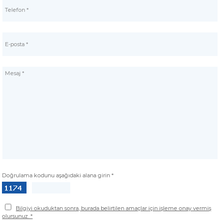
Doğrulama kodunu aşağıdaki alana girin *
Bilgiyi okuduktan sonra, burada belirtilen amaçlar için işleme onay vermiş
olursunuz. *