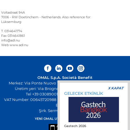
Voltastraat 94A
7006 - RW Doetinchem - Netherlands. Also reference for:
Lüksemburg
T. 0314641774
Fax 0314641861
info@adl.nu
Web www.adl.nu
OMAL S.p.A.
Società Benefit
Merkez: Via Ponte Nuovo 11, Rodengo Saiano (Brescia) Italya
X KAPAT
Üretim yeri: Via Brognolo 12, Passirano (Brescia) Italya
GELECEK ETKİNLİK
Tel +39 0308900145 Faks +39 0308900423
VAT Number: 00645720988 - Fiscal Code: 01661640175 - Sicil REA
BS-258271
Şirk. Serm. € 500.000,00 I.V
YENİ OMAL UYGULAMASINI İNDİRİN
Gastech 2026