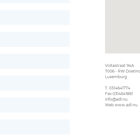
Voltastraat 94A
7006 - RW Doetinch
Luxemburg
T. 0314641774
Fax 0314641861
info@adl.nu
Web www.adl.nu