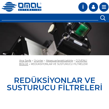
i
Ana Sayfa
»
Ürünler
»
Aksesuarlaraktüatörle
»
GÜVENLİ
BÖLGE
»
REDÜKSİYONLAR VE SUSTURUCU FİLTRELERİ
REDÜKSİYONLAR VE
SUSTURUCU FİLTRELERİ