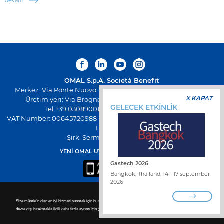
devam
OMAL S.p.A.
Società Benefit
Merkez: Via Ponte Nuovo 11, Rodengo Saiano (Brescia) Italya
X KAPAT
Üretim yeri: Via Brognolo 12, Passirano (Brescia) Italya
GELECEK ETKİNLİK
Tel +39 0308900145 Faks +39 0308900423
VAT Number: 00645720988 - Fiscal Code: 01661640175 - Sicil REA
BS-258271
Şirk. Serm. € 500.000,00 I.V
YENİ OMAL UYGULAMASINI İNDİRİN
Gastech 2026
Bangkok, Thailand, 14 - 17 september
2026
Size mümkün olan en iyi hizmeti sunmak için bu site çerezleri kullanır. Zorunlu olmayan tanımlama bilgilerini
devre dışı bırakmakla ilgili daha fazla ayrıntı için
Cookie policy.
BİZİMLE ÇALIŞIN
DİSTRİBÜTÖR BULUN