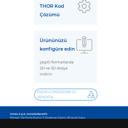
THOR Kod
Çözümü
Ürününüzü
konfigüre edin
çeşitli formatlarda
2D ve 3D dosya
indirin
İNDIR CONDIZIONI DI
VENDITA
OMAL S.p.A.
Società Benefit
Merkez: Via Ponte Nuovo 11, Rodengo Saiano (Brescia) Italya
Üretim yeri: Via Brognolo 12, Passirano (Brescia) Italya
Tel +39 0308900145 Faks +39 0308900423