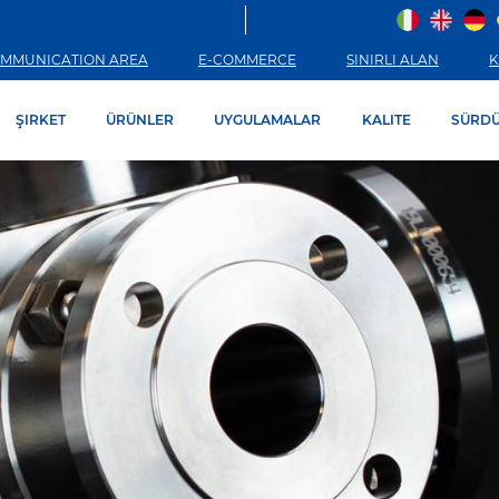
MMUNICATION AREA
E-COMMERCE
SINIRLI ALAN
K
ŞIRKET
ÜRÜNLER
UYGULAMALAR
KALITE
SÜRDÜ