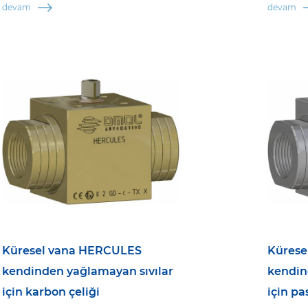
devam
devam
Küresel vana HERCULES
Kürese
kendinden yağlamayan sıvılar
kendin
için karbon çeliği
için p