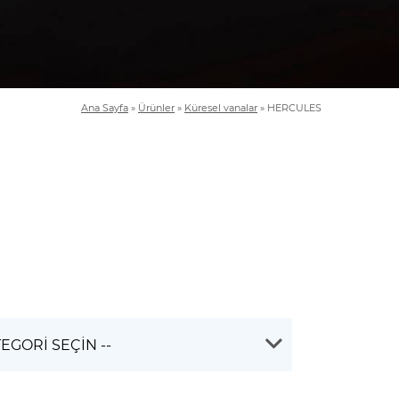
Ana Sayfa
»
Ürünler
»
Küresel vanalar
»
HERCULES