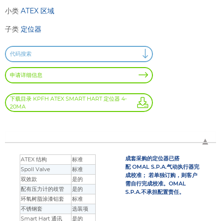
小类
ATEX 区域
子类
定位器
代码搜索
申请详细信息
下载目录 KPFH ATEX SMART HART 定位器 4-
20MA
成套采购的定位器已搭
ATEX 结构
标准
配
OMAL S.P.A.
气动执行器完
Spoll Valve
标准
成校准；
若单独订购，则客户
双效款
是的
需自行完成校准。
OMAL
配有压力计的歧管
是的
S.P.A.
不承担配置责任。
环氧树脂涂漆铝套
标准
不锈钢套
选装项
Smart Hart 通讯
是的