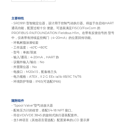
主要特性
- SRD991 型智能定位器，设计用于控制气动执行器。得益于自启动HART
通讯功能，配置过程十分 便捷。可选装满足FISCO/FoxCom 的
PROFIBUS-PA/FOUNDATION Fieldbus H1in。在带有反馈信号的 型号
中，仪表带有持续监控阀门（4~20mA）的位置回传功能。
- 环氧树脂涂漆铝套
- 工作温度：-40℃~+80℃
- 型号：单效/双效
- 输入/通讯：4-20mA，HART 协
- 议额外输入/输出：No
- 外置限位器：No
- 电接口：M20x1.5，配备格兰头
- 电力规格：ATEX，II 2 G EEx ia/ib IIB/IIC T4/T6
- 环境防护等级：IP65(可选配IP66)
随附组件
- “Spool Valve”型气动放大器
- 配有压力计的歧管，搭配1/4-18 NPT 接口。
- 符合VDI/VDE 3845 的旋转式执行器装配套件。
- 含3 种语言（其他语言需选配）配置菜单的LCD 显示屏