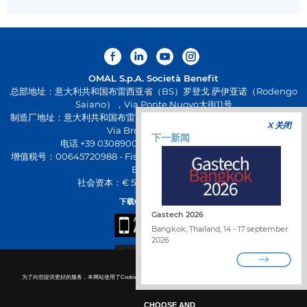
OMAL S.p.A.
Società Benefit
总部地址：意大利共和国布雷西亚省（BS）罗登戈.萨伊亚诺（Rodengo
Saiano），Via Ponte Nuovo大街11号
制造厂地址：意大利共和国布雷西亚省（BS）帕西拉诺（Passirano），
X 关闭
Via Brognolo大街12号
下一新闻
电话.+39 0308900145 传真.+39 0308900423
增值税号：00645720988 - Fiscal Code: 01661640175 - 工商注册号：
BS-258271
社会资本：€ 500,000.00 已全额缴纳
下载OMAL全新应用
Gastech 2026
Bangkok, Thailand, 14 - 17 september
2026
为了向您提供更好的服务，本网站使用了Cookie技术。了解禁用非必要Cookie的更多详情
Cookie policy.
合作
查找分销商
CHOOSE AND
联络我们
WHISTLEBLOWING