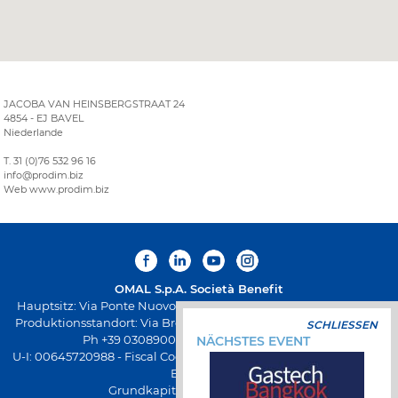
JACOBA VAN HEINSBERGSTRAAT 24
4854 - EJ BAVEL
Niederlande
T. 31 (0)76 532 96 16
info@prodim.biz
Web www.prodim.biz
OMAL S.p.A.
Società Benefit
Hauptsitz: Via Ponte Nuovo 11, Rodengo Saiano (Brescia) Italien
Produktionsstandort: Via Brognolo 12, Passirano (Brescia) Italien
SCHLIESSEN
Ph +39 0308900145 Fax +39 0308900423
NÄCHSTES EVENT
U-I: 00645720988 - Fiscal Code: 01661640175 - REA-Registrierung
BS-258271
Grundkapital € 500.000,00 v.e.