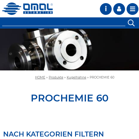
i
HOME
»
Produkte
»
Kugelhähne
»
PROCHEMIE 60
PROCHEMIE 60
NACH KATEGORIEN FILTERN