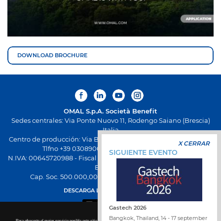
DOWNLOAD BROCHURE
OMAL S.p.A.
Società Benefit
Sedes centrales: Via Ponte Nuovo 11, Rodengo Saiano (Brescia)
Italia
Centro de producción: Via Brognolo 12, Passirano (Brescia) Italia
X CERRAR
Tlfno +39 0308900145 Fax +39 0308900423
SIGUIENTE EVENTO
N.IVA: 00645720988 - Fiscal Code: 01661640175 - Inscripción REA
BS-258271
Cap. Soc. 500.000,00 € totalmente desembolsado
DESCARGA LA NUEVA APP OMAL
Gastech 2026
Bangkok, Thailand, 14 - 17 september
Para ofrecerte el mejor servicio posible este sitio utiliza las cookies. Para más detalles sobre la desactivación de