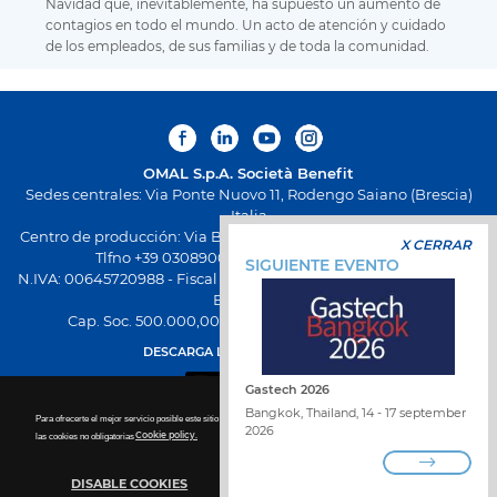
Navidad que, inevitablemente, ha supuesto un aumento de
contagios en todo el mundo. Un acto de atención y cuidado
de los empleados, de sus familias y de toda la comunidad.
OMAL S.p.A.
Società Benefit
Sedes centrales: Via Ponte Nuovo 11, Rodengo Saiano (Brescia)
Italia
Centro de producción: Via Brognolo 12, Passirano (Brescia) Italia
X CERRAR
Tlfno +39 0308900145 Fax +39 0308900423
SIGUIENTE EVENTO
N.IVA: 00645720988 - Fiscal Code: 01661640175 - Inscripción REA
BS-258271
Cap. Soc. 500.000,00 € totalmente desembolsado
DESCARGA LA NUEVA APP OMAL
Gastech 2026
Bangkok, Thailand, 14 - 17 september
Para ofrecerte el mejor servicio posible este sitio utiliza las cookies. Para más detalles sobre la desactivación de
2026
las cookies no obligatorias
Cookie policy.
DISABLE COOKIES
TRABAJA CON NOSOTROS