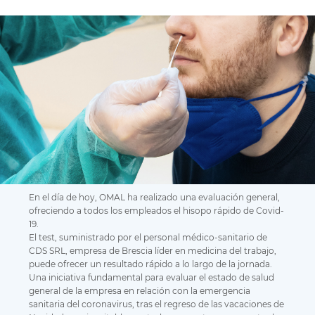
En el día de hoy, OMAL ha realizado una evaluación general,
ofreciendo a todos los empleados el hisopo rápido de Covid-
19.
El test, suministrado por el personal médico-sanitario de
CDS SRL, empresa de Brescia líder en medicina del trabajo,
puede ofrecer un resultado rápido a lo largo de la jornada.
Una iniciativa fundamental para evaluar el estado de salud
general de la empresa en relación con la emergencia
sanitaria del coronavirus, tras el regreso de las vacaciones de