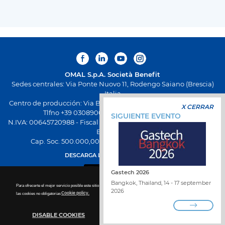
OMAL S.p.A.
Società Benefit
Sedes centrales: Via Ponte Nuovo 11, Rodengo Saiano (Brescia)
Italia
Centro de producción: Via Brognolo 12, Passirano (Brescia) Italia
X CERRAR
Tlfno +39 0308900145 Fax +39 0308900423
SIGUIENTE EVENTO
N.IVA: 00645720988 - Fiscal Code: 01661640175 - Inscripción REA
BS-258271
Cap. Soc. 500.000,00 € totalmente desembolsado
DESCARGA LA NUEVA APP OMAL
Gastech 2026
Bangkok, Thailand, 14 - 17 september
Para ofrecerte el mejor servicio posible este sitio utiliza las cookies. Para más detalles sobre la desactivación de
2026
las cookies no obligatorias
Cookie policy.
DISABLE COOKIES
TRABAJA CON NOSOTROS
ENCUENTRA DISTRIBUIDOR