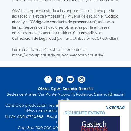
OMAL siempre ha estado a la vanguardia en la lucha por la
legalidad y la ética empresarial. Prueba de ello son el "
Código
ético
" y el "
Código de conducta de proveedores
", así como
las numerosas certificaciones obtenidas por la empresa,
entre las que destacan la certificación
Ecovadis
y la
Calificación de Legalidad
(con una atribución de 2+ estrellas).
Lee más información sobre la conferencia:
https://www.apindustria.bs.it/convegnoapindustria/
OMAL S.p.A.
Società Benefit
Sedes centrales: Via Ponte Nuovo 11, Rodengo Saiano (Brescia)
Italia
Centro de producción: Via Brognolo 12, Passirano (Brescia) Italia
X CERRAR
Tlfno +39 0308900145 Fax +39 0308900423
SIGUIENTE EVENTO
N.IVA: 00645720988 - Fiscal Code: 01661640175 - Inscripción REA
BS-258271
Cap. Soc. 500.000,00 € totalmente desembolsado