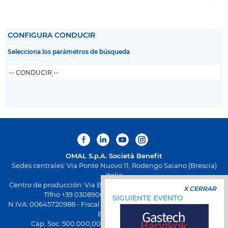
CONFIGURA CONDUCIR
Selecciona los parámetros de búsqueda
OMAL S.p.A.
Società Benefit
Sedes centrales: Via Ponte Nuovo 11, Rodengo Saiano (Brescia)
Italia
Centro de producción: Via Brognolo 12, Passirano (Brescia) Italia
X CERRAR
Tlfno +39 0308900145 Fax +39 0308900423
SIGUIENTE EVENTO
N.IVA: 00645720988 - Fiscal Code: 01661640175 - Inscripción REA
BS-258271
Cap. Soc. 500.000,00 € totalmente desembolsado