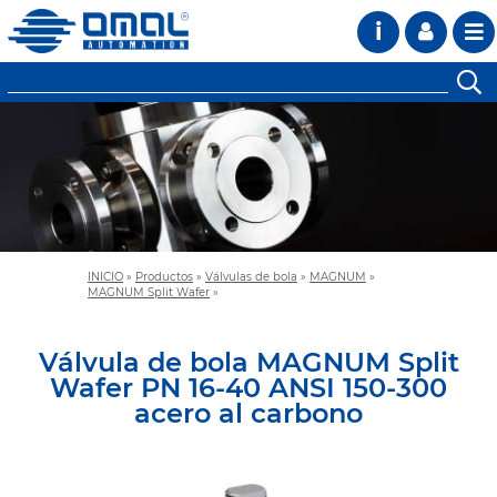
i
INICIO
»
Productos
»
Válvulas de bola
»
MAGNUM
»
MAGNUM Split Wafer
»
Válvula de bola MAGNUM Split
Wafer PN 16-40 ANSI 150-300
acero al carbono